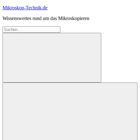
Zum
Mikroskop-Technik.de
Inhalt
Wissenswertes rund um das Mikroskopieren
springen
Suchen
nach:
Suchen