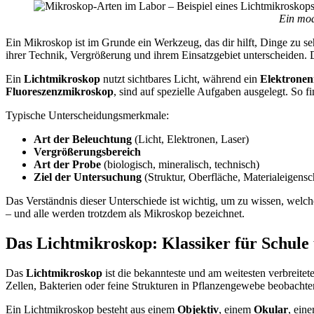
Ein mod
Ein Mikroskop ist im Grunde ein Werkzeug, das dir hilft, Dinge zu se
ihrer Technik, Vergrößerung und ihrem Einsatzgebiet unterscheiden. D
Ein
Lichtmikroskop
nutzt sichtbares Licht, während ein
Elektrone
Fluoreszenzmikroskop
, sind auf spezielle Aufgaben ausgelegt. So f
Typische Unterscheidungsmerkmale:
Art der Beleuchtung
(Licht, Elektronen, Laser)
Vergrößerungsbereich
Art der Probe
(biologisch, mineralisch, technisch)
Ziel der Untersuchung
(Struktur, Oberfläche, Materialeigensc
Das Verständnis dieser Unterschiede ist wichtig, um zu wissen, welch
– und alle werden trotzdem als Mikroskop bezeichnet.
Das Lichtmikroskop: Klassiker für Schule
Das
Lichtmikroskop
ist die bekannteste und am weitesten verbreitet
Zellen, Bakterien oder feine Strukturen in Pflanzengewebe beobachten
Ein Lichtmikroskop besteht aus einem
Objektiv
, einem
Okular
, eine