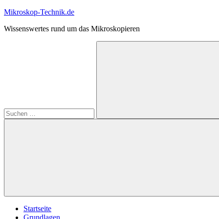
Zum
Mikroskop-Technik.de
Inhalt
Wissenswertes rund um das Mikroskopieren
springen
Suchen
nach:
Suchen
Startseite
Grundlagen