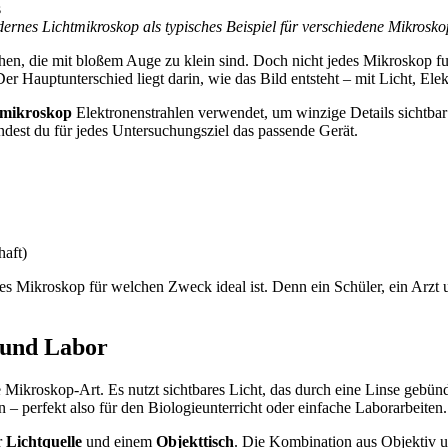
ernes Lichtmikroskop als typisches Beispiel für verschiedene Mikrosko
hen, die mit bloßem Auge zu klein sind. Doch nicht jedes Mikroskop fu
er Hauptunterschied liegt darin, wie das Bild entsteht – mit Licht, El
nmikroskop
Elektronenstrahlen verwendet, um winzige Details sichtb
indest du für jedes Untersuchungsziel das passende Gerät.
haft)
es Mikroskop für welchen Zweck ideal ist. Denn ein Schüler, ein Arzt u
 und Labor
e Mikroskop-Art. Es nutzt sichtbares Licht, das durch eine Linse gebün
 – perfekt also für den Biologieunterricht oder einfache Laborarbeiten.
r
Lichtquelle
und einem
Objekttisch
. Die Kombination aus Objektiv u