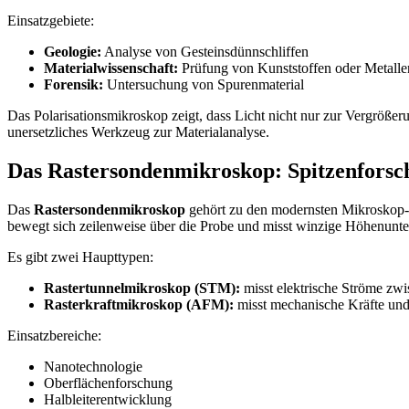
Einsatzgebiete:
Geologie:
Analyse von Gesteinsdünnschliffen
Materialwissenschaft:
Prüfung von Kunststoffen oder Metalle
Forensik:
Untersuchung von Spurenmaterial
Das Polarisationsmikroskop zeigt, dass Licht nicht nur zur Vergrößerun
unersetzliches Werkzeug zur Materialanalyse.
Das Rastersondenmikroskop: Spitzenfors
Das
Rastersondenmikroskop
gehört zu den modernsten Mikroskop-Art
bewegt sich zeilenweise über die Probe und misst winzige Höhenuntersc
Es gibt zwei Haupttypen:
Rastertunnelmikroskop (STM):
misst elektrische Ströme zwi
Rasterkraftmikroskop (AFM):
misst mechanische Kräfte und 
Einsatzbereiche:
Nanotechnologie
Oberflächenforschung
Halbleiterentwicklung